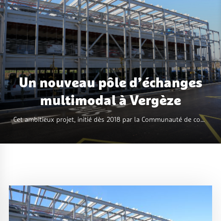
Un nouveau pôle d’échanges
Lire plus
multimodal à Vergèze
Cet ambitieux projet, initié dès 2018 par la Communauté de communes Rhôny-Vistre, permet de doubler la capacité initiale de stationnement à proximité directe de la gare de Vergèze.