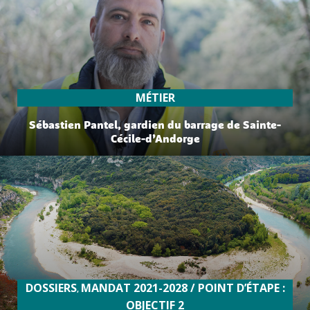
MÉTIER
Sébastien Pantel, gardien du barrage de Sainte-
Cécile-d’Andorge
lire plus
DOSSIERS
MANDAT 2021-2028 / POINT D’ÉTAPE :
,
OBJECTIF 2