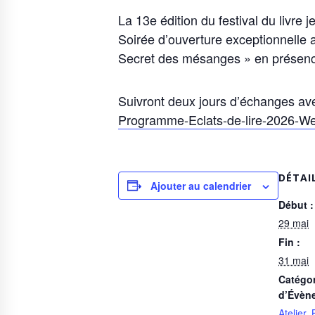
La 13e édition du festival du livr
Soirée d’ouverture exceptionnelle 
Secret des mésanges » en présen
Suivront deux jours d’échanges avec
Programme-Eclats-de-lire-2026-W
DÉTAI
Ajouter au calendrier
Début :
29 mai
Fin :
31 mai
Catégor
d’Évèn
Atelier
,