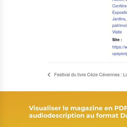
Confére
Expositi
Jardins
patrimo
Visite
Site :
https:/
upaysvig
Festival du livre Cèze Cévennes : 
Visualiser le magazine en PD
audiodescription au format D