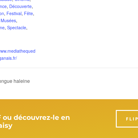
nce
,
Découverte
,
on
,
Festival
,
Fête
,
,
Musées
,
ine
,
Spectacle
,
/www.mediathequed
anais.fr/
Longue haleine
F ou découvrez-le en
FLI
aisy