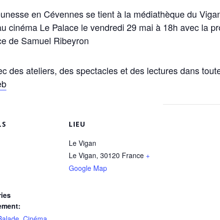
e jeunesse en Cévennes se tient à la médiathèque du Viga
au cinéma Le Palace le vendredi 29 mai à 18h avec la pro
ce de Samuel Ribeyron
 des ateliers, des spectacles et des lectures dans toute 
eb
LS
LIEU
Le Vigan
Le Vigan
,
30120
France
+
Google Map
ies
ement:
Balade
,
Cinéma
,