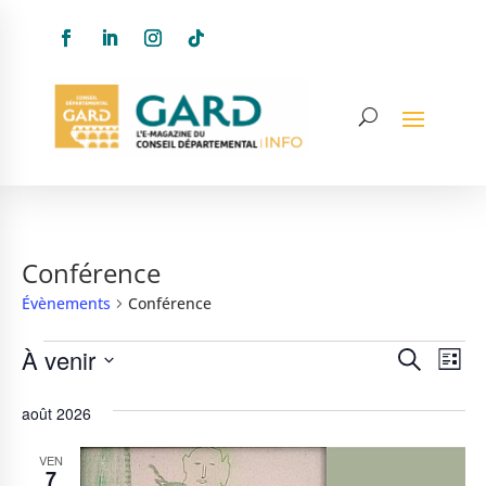
Conférence
Évènements
Conférence
Évènements
Recher
Nav
À venir
Recherche
Liste
de
et
Sélectionnez
août 2026
vue
une
naviga
date.
Év
de
VEN
7