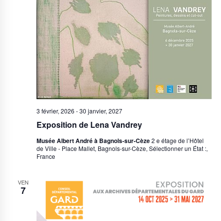
vues
Évène
3 février, 2026
-
30 janvier, 2027
Exposition de Lena Vandrey
Musée Albert André à Bagnols-sur-Cèze
2 e étage de l’Hôtel
de Ville - Place Mallet, Bagnols-sur-Cèze, Sélectionner un État :,
France
VEN
7