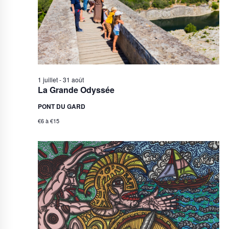
1 juillet
-
31 août
La Grande Odyssée
PONT DU GARD
€6 à €15