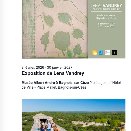
août,
vues
2026
Évène
3 février, 2026
-
30 janvier, 2027
Exposition de Lena Vandrey
Musée Albert André à Bagnols-sur-Cèze
2 e étage de l’Hôtel
de Ville - Place Mallet, Bagnols-sur-Cèze