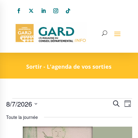
Sortir - L'agenda de vos sorties
Évènements
Recher
Nav
8/7/2026
Recherche
Jour
de
et
Sélectionnez
for
Toute la journée
vue
une
naviga
7
date.
Év
de