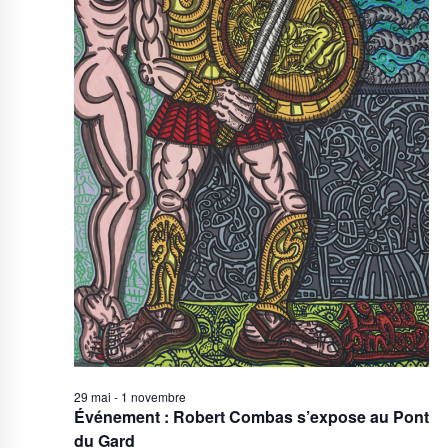
29 mai
-
1 novembre
Événement : Robert Combas s’expose au Pont
du Gard