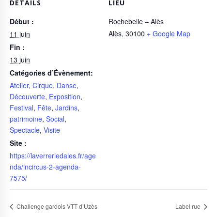
DÉTAILS
LIEU
Début :
Rochebelle – Alès
Alès
,
30100
+ Google Map
11 juin
Fin :
13 juin
Catégories d’Évènement:
Atelier
,
Cirque
,
Danse
,
Découverte
,
Exposition
,
Festival
,
Fête
,
Jardins
,
patrimoine
,
Social
,
Spectacle
,
Visite
Site :
https://laverreriedales.fr/age
nda/incircus-2-agenda-
7575/
Challenge gardois VTT d’Uzès
Label rue