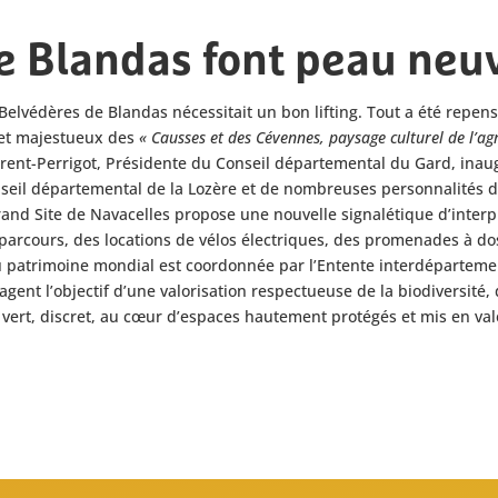
e Blandas font peau neu
elvédères de Blandas nécessitait un bon lifting. Tout a été repens
 et majestueux des
« Causses et des Cévennes, paysage culturel de l’
ent-Perrigot, Présidente du Conseil départemental du Gard, inaugur
seil départemental de la Lozère et de nombreuses personnalités d
rand Site de Navacelles propose une nouvelle signalétique d’interp
 parcours, des locations de vélos électriques, des promenades à d
u patrimoine mondial est coordonnée par l’Entente interdéparteme
agent l’objectif d’une valorisation respectueuse de la biodiversi
e vert, discret, au cœur d’espaces hautement protégés et mis en val