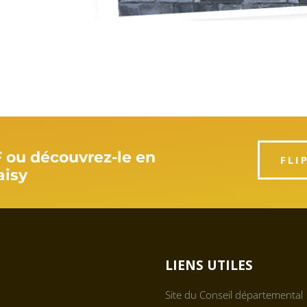
F ou découvrez-le en
FLI
aisy
LIENS UTILES
Site du Conseil départemental