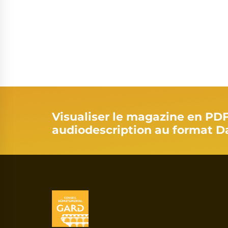
Visualiser le magazine en PD
audiodescription au format D