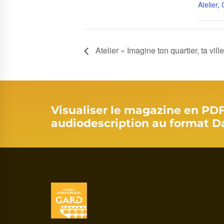
Atelier
,
Atelier « Imagine ton quartier, ta ville
Visualiser le magazine en PD
audiodescription au format D