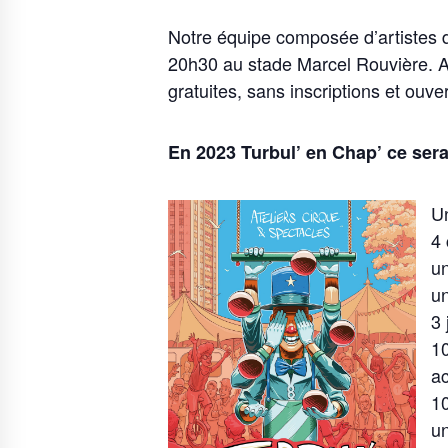
Notre équipe composée d’artistes d
20h30 au stade Marcel Rouvière. A 
gratuites, sans inscriptions et ouver
En 2023 Turbul’ en Chap’ ce sera
U
4 
un
un
3
10
a
10
un