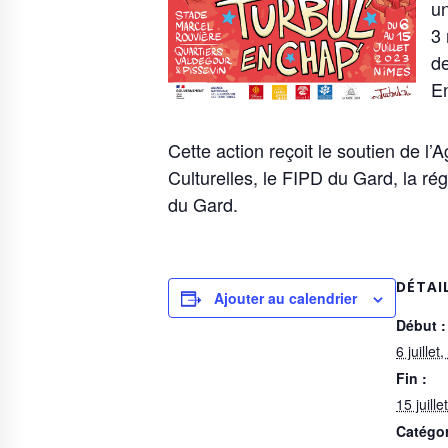
un
3 
de
En
Cette action reçoit le soutien de l
Culturelles, le FIPD du Gard, la ré
du Gard.
DÉTAI
Ajouter au calendrier
Début :
6 juille
Fin :
15 juill
Catégo