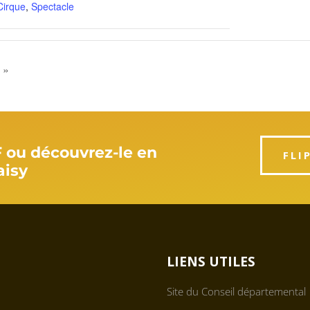
Cirque
,
Spectacle
 »
F ou découvrez-le en
FLI
aisy
LIENS UTILES
Site du Conseil départemental