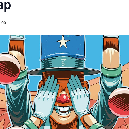
ap
7h00