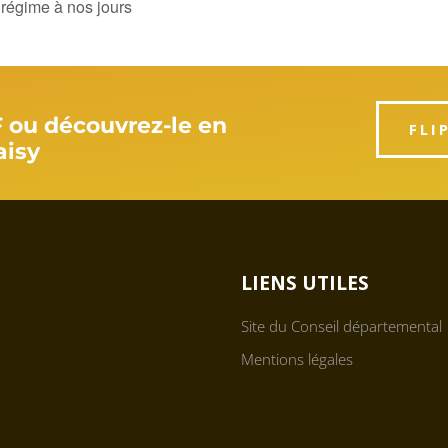
 régime à nos jours
F ou découvrez-le en
FLI
aisy
LIENS UTILES
Site du Conseil départemental
Mentions légales