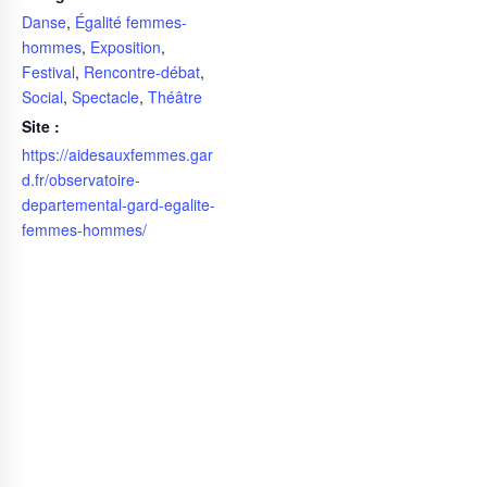
Danse
,
Égalité femmes-
hommes
,
Exposition
,
Festival
,
Rencontre-débat
,
Social
,
Spectacle
,
Théâtre
Site :
https://aidesauxfemmes.gar
d.fr/observatoire-
departemental-gard-egalite-
femmes-hommes/