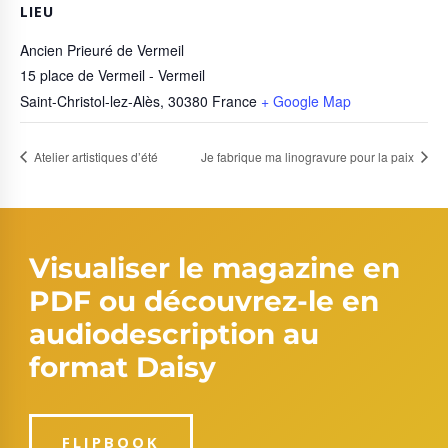
LIEU
Ancien Prieuré de Vermeil
15 place de Vermeil - Vermeil
Saint-Christol-lez-Alès
,
30380
France
+ Google Map
Atelier artistiques d’été
Je fabrique ma linogravure pour la paix
Visualiser le magazine en
PDF ou découvrez-le en
audiodescription au
format Daisy
FLIPBOOK