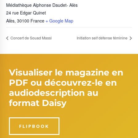
Médiathèque Alphonse Daudet- Alès
24 rue Edgar Quinet
Alès
,
30100
France
+ Google Map
Concert de Souad Massi
Initiation self défense féminine
Visualiser le magazine en
PDF ou découvrez-le en
audiodescription au
format Daisy
FLIPBOOK