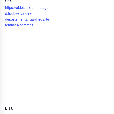
Site :
https://aidesauxfemmes.gar
d.fr/observatoire-
departemental-gard-egalite-
femmes-hommes/
LIEU