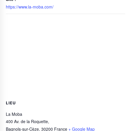
https://www.la-moba.com/
LIEU
La Moba
400 Av. de la Roquette,
Bagnols-sur-Cèze
,
30200
France
+ Google Map