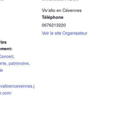
Viv’alto en Cévennes
Téléphone
0676213220
Voir le site Organisateur
ies
ement:
Concert
,
rte
,
patrimoine
,
le
vivaltoencevennes.j
e.com/