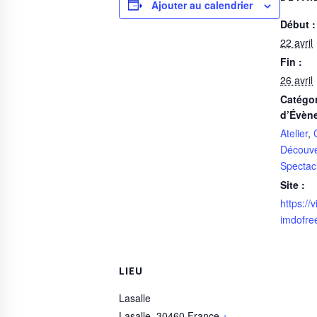
Ajouter au calendrier
Début :
22 avril
Fin :
26 avril
Catégor
d’Évèn
Atelier
,
Découve
Spectac
Site :
https://
imdofre
LIEU
Lasalle
Lasalle
,
30460
France
+