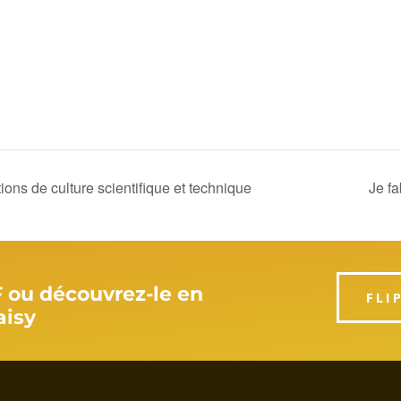
ons de culture scientifique et technique
Je f
F ou découvrez-le en
FLI
aisy