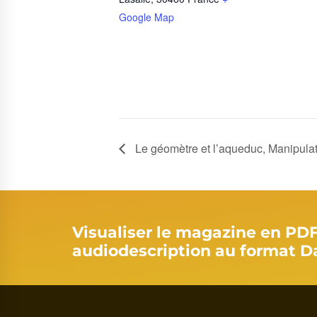
Google Map
Le géomètre et l’aqueduc, Manipulati
Visualiser le magazine en PD
audiodescription au format D